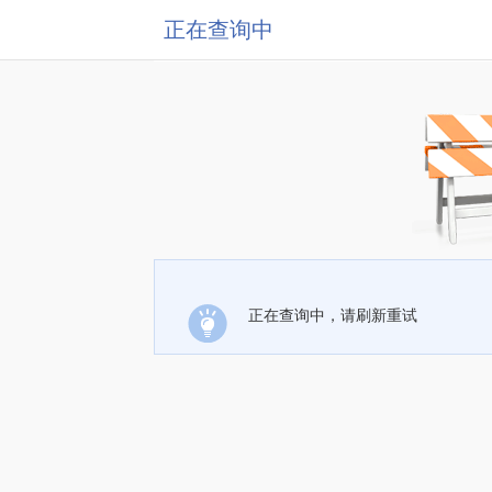
正在查询中
正在查询中，请刷新重试